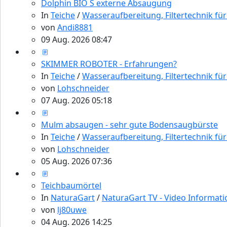
Dolphin BIO S externe Absaugung
In
Teiche
/
Wasseraufbereitung, Filtertechnik fü
von
Andi8881
09 Aug. 2026 08:47
SKIMMER ROBOTER - Erfahrungen?
In
Teiche
/
Wasseraufbereitung, Filtertechnik fü
von
Lohschneider
07 Aug. 2026 05:18
Mulm absaugen - sehr gute Bodensaugbürste
In
Teiche
/
Wasseraufbereitung, Filtertechnik fü
von
Lohschneider
05 Aug. 2026 07:36
Teichbaumörtel
In
NaturaGart
/
NaturaGart TV - Video Informat
von
lj80uwe
04 Aug. 2026 14:25