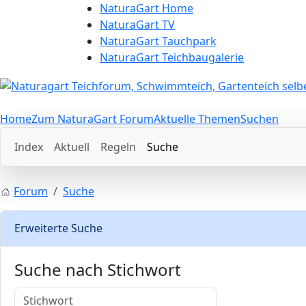
NaturaGart Home
NaturaGart TV
NaturaGart Tauchpark
NaturaGart Teichbaugalerie
Home
Zum NaturaGart Forum
Aktuelle Themen
Suchen
Index
Aktuell
Regeln
Suche
Forum
Suche
Erweiterte Suche
Suche nach Stichwort