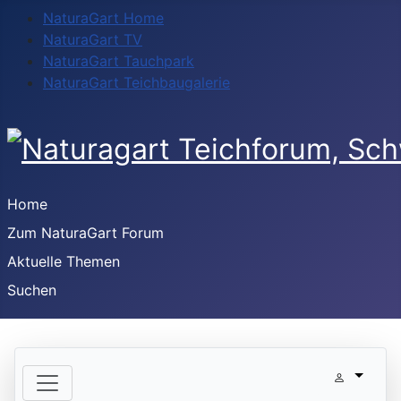
NaturaGart Home
NaturaGart TV
NaturaGart Tauchpark
NaturaGart Teichbaugalerie
Home
Zum NaturaGart Forum
Aktuelle Themen
Suchen