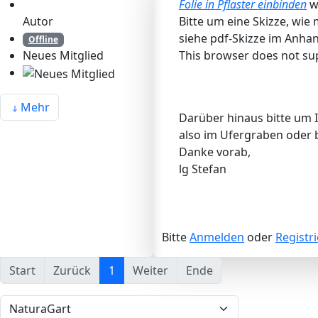
Folie in Pflaster einbinden
w
Autor
Bitte um eine Skizze, wie
siehe pdf-Skizze im Anha
Offline
This browser does not su
Neues Mitglied
Mehr
Darüber hinaus bitte um 
also im Ufergraben oder b
Danke vorab,
lg Stefan
Bitte
Anmelden
oder
Registr
Start
Zurück
1
Weiter
Ende