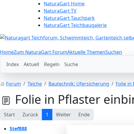
NaturaGart Home
NaturaGart TV
NaturaGart Tauchpark
NaturaGart Teichbaugalerie
Home
Zum NaturaGart Forum
Aktuelle Themen
Suchen
Index
Aktuell
Regeln
Suche
Forum
Teiche
Bautechnik: Ufersicherung
Folie in
Folie in Pflaster einb
Start
Zurück
1
Weiter
Ende
Stef888