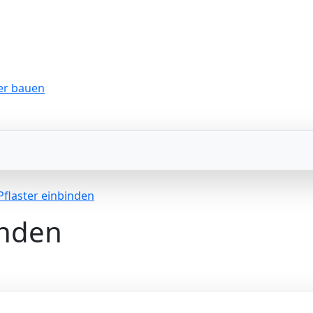
 Pflaster einbinden
inden