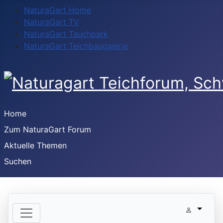
NaturaGart Home
NaturaGart TV
NaturaGart Tauchpark
NaturaGart Teichbaugalerie
Home
Zum NaturaGart Forum
Aktuelle Themen
Suchen