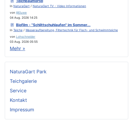
Teichbaumörtel
In
NaturaGart
/
NaturaGart TV - Video Informationen
von
lj80uwe
04 Aug. 2026 14:25
Biofilm - "Schlittschuhlaufen" im Sommer...
In
Teiche
/
Wasseraufbereitung, Filtertechnik für Fisch- und Schwimmteiche
von
Lohschneider
03 Aug. 2026 05:55
Mehr »
NaturaGart Park
Teichgalerie
Service
Kontakt
Impressum