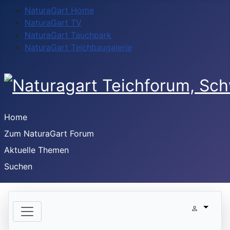
NaturaGart Home
NaturaGart TV
NaturaGart Tauchpark
NaturaGart Teichbaugalerie
Home
Zum NaturaGart Forum
Aktuelle Themen
Suchen