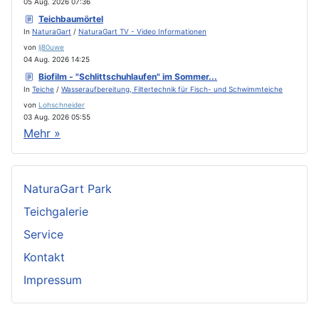
05 Aug. 2026 07:36
Teichbaumörtel
In
NaturaGart
/
NaturaGart TV - Video Informationen
von
lj80uwe
04 Aug. 2026 14:25
Biofilm - "Schlittschuhlaufen" im Sommer...
In
Teiche
/
Wasseraufbereitung, Filtertechnik für Fisch- und Schwimmteiche
von
Lohschneider
03 Aug. 2026 05:55
Mehr »
NaturaGart Park
Teichgalerie
Service
Kontakt
Impressum