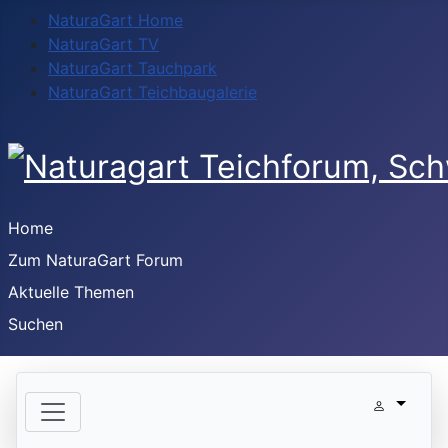
NaturaGart Home
NaturaGart TV
NaturaGart Tauchpark
NaturaGart Teichbaugalerie
Home
Zum NaturaGart Forum
Aktuelle Themen
Suchen