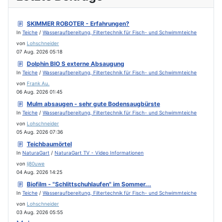
SKIMMER ROBOTER - Erfahrungen?
In
Teiche
/
Wasseraufbereitung, Filtertechnik für Fisch- und Schwimmteiche
von
Lohschneider
07 Aug. 2026 05:18
Dolphin BIO S externe Absaugung
In
Teiche
/
Wasseraufbereitung, Filtertechnik für Fisch- und Schwimmteiche
von
Frank Au.
06 Aug. 2026 01:45
Mulm absaugen - sehr gute Bodensaugbürste
In
Teiche
/
Wasseraufbereitung, Filtertechnik für Fisch- und Schwimmteiche
von
Lohschneider
05 Aug. 2026 07:36
Teichbaumörtel
In
NaturaGart
/
NaturaGart TV - Video Informationen
von
lj80uwe
04 Aug. 2026 14:25
Biofilm - "Schlittschuhlaufen" im Sommer...
In
Teiche
/
Wasseraufbereitung, Filtertechnik für Fisch- und Schwimmteiche
von
Lohschneider
03 Aug. 2026 05:55