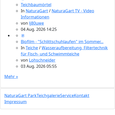
Teichbaumörtel
In
NaturaGart
/
NaturaGart TV - Video
Informationen
von
lj80uwe
04 Aug. 2026 14:25
Biofilm - "Schlittschuhlaufen" im Sommer...
In
Teiche
/
Wasseraufbereitung, Filtertechnik
für Fisch- und Schwimmteiche
von
Lohschneider
03 Aug. 2026 05:55
Mehr »
NaturaGart Park
Teichgalerie
Service
Kontakt
Impressum