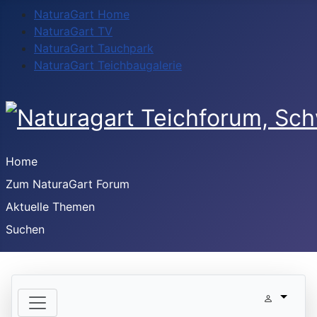
NaturaGart Home
NaturaGart TV
NaturaGart Tauchpark
NaturaGart Teichbaugalerie
Home
Zum NaturaGart Forum
Aktuelle Themen
Suchen