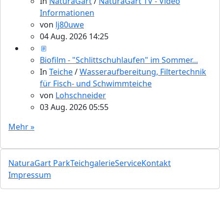
In
NaturaGart
/
NaturaGart TV - Video
Informationen
von
lj80uwe
04 Aug. 2026 14:25
Biofilm - "Schlittschuhlaufen" im Sommer...
In
Teiche
/
Wasseraufbereitung, Filtertechnik
für Fisch- und Schwimmteiche
von
Lohschneider
03 Aug. 2026 05:55
Mehr »
NaturaGart Park
Teichgalerie
Service
Kontakt
Impressum