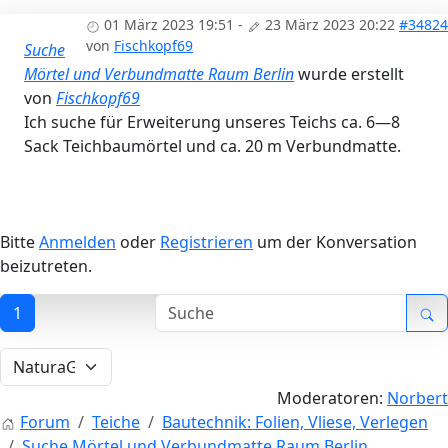
01 März 2023 19:51
-
23 März 2023 20:22
#34824
von
Fischkopf69
Suche
Mörtel und Verbundmatte Raum Berlin
wurde erstellt
von
Fischkopf69
Ich suche für Erweiterung unseres Teichs ca. 6—8
Sack Teichbaumörtel und ca. 20 m Verbundmatte.
Bitte
Anmelden
oder
Registrieren
um der Konversation
beizutreten.
1
Moderatoren:
Norbert
Forum
Teiche
Bautechnik: Folien, Vliese, Verlegen
Suche Mörtel und Verbundmatte Raum Berlin