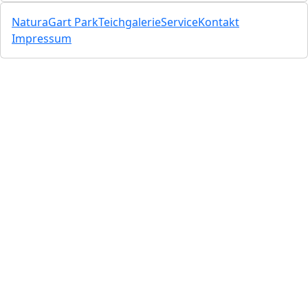
NaturaGart Park
Teichgalerie
Service
Kontakt
Impressum