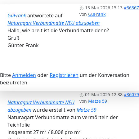
13 Mai 2026 15:13
#36367
von
GuFrank
GuFrank
antwortete auf
Naturagart Verbundmatte NEU abzugeben
Hallo, wie breit ist die Verbundmatte denn?
Gruß
Günter Frank
Bitte
Anmelden
oder
Registrieren
um der Konversation
beizutreten.
01 Mai 2025 12:38
#36079
von
Matze 59
Naturagart Verbundmatte NEU
abzugeben
wurde erstellt von
Matze 59
Naturagart Verbundmatte zum vermörteln der
Teichfolie
insgesamt 27 m² / 8,00€ pro m²