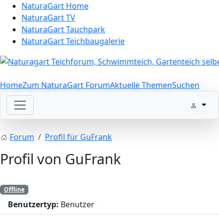
NaturaGart Home
NaturaGart TV
NaturaGart Tauchpark
NaturaGart Teichbaugalerie
Home
Zum NaturaGart Forum
Aktuelle Themen
Suchen
Forum
Profil für GuFrank
Profil von GuFrank
Offline
Benutzertyp:
Benutzer