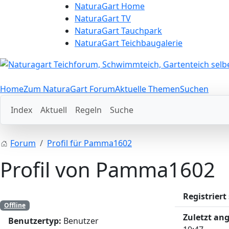
NaturaGart Home
NaturaGart TV
NaturaGart Tauchpark
NaturaGart Teichbaugalerie
Home
Zum NaturaGart Forum
Aktuelle Themen
Suchen
Index
Aktuell
Regeln
Suche
Forum
Profil für Pamma1602
Profil von Pamma1602
Registriert 
Offline
Zuletzt an
Benutzertyp:
Benutzer