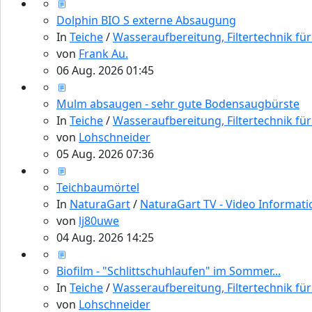
Dolphin BIO S externe Absaugung
In
Teiche
/
Wasseraufbereitung, Filtertechnik fü
von
Frank Au.
06 Aug. 2026 01:45
Mulm absaugen - sehr gute Bodensaugbürste
In
Teiche
/
Wasseraufbereitung, Filtertechnik fü
von
Lohschneider
05 Aug. 2026 07:36
Teichbaumörtel
In
NaturaGart
/
NaturaGart TV - Video Informat
von
lj80uwe
04 Aug. 2026 14:25
Biofilm - "Schlittschuhlaufen" im Sommer...
In
Teiche
/
Wasseraufbereitung, Filtertechnik fü
von
Lohschneider