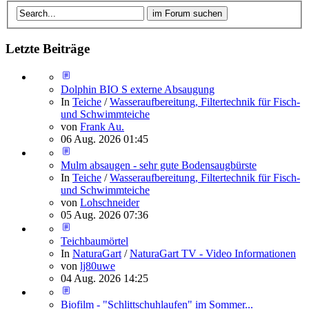
Letzte Beiträge
Dolphin BIO S externe Absaugung
In
Teiche
/
Wasseraufbereitung, Filtertechnik für Fisch-
und Schwimmteiche
von
Frank Au.
06 Aug. 2026 01:45
Mulm absaugen - sehr gute Bodensaugbürste
In
Teiche
/
Wasseraufbereitung, Filtertechnik für Fisch-
und Schwimmteiche
von
Lohschneider
05 Aug. 2026 07:36
Teichbaumörtel
In
NaturaGart
/
NaturaGart TV - Video Informationen
von
lj80uwe
04 Aug. 2026 14:25
Biofilm - "Schlittschuhlaufen" im Sommer...