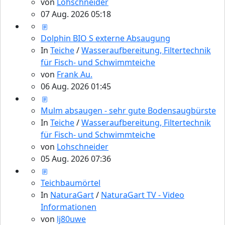
von
Lohschneider
07 Aug. 2026 05:18
Dolphin BIO S externe Absaugung
In
Teiche
/
Wasseraufbereitung, Filtertechnik
für Fisch- und Schwimmteiche
von
Frank Au.
06 Aug. 2026 01:45
Mulm absaugen - sehr gute Bodensaugbürste
In
Teiche
/
Wasseraufbereitung, Filtertechnik
für Fisch- und Schwimmteiche
von
Lohschneider
05 Aug. 2026 07:36
Teichbaumörtel
In
NaturaGart
/
NaturaGart TV - Video
Informationen
von
lj80uwe