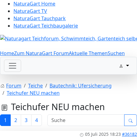
NaturaGart Home
NaturaGart TV
NaturaGart Tauchpark
NaturaGart Teichbaugalerie
Home
Zum NaturaGart Forum
Aktuelle Themen
Suchen
Forum
Teiche
Bautechnik: Ufersicherung
Teichufer NEU machen
Teichufer NEU machen
1
2
3
4
05 Juli 2025 18:23
#36182