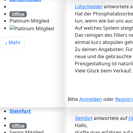
Lohschneider
antwortete 
Hat der Phosphatabsorber
Offline
tun, wenn wie bei uns auc
Platinum Mitglied
Auf welches System steigt
Das reinigen des Filters 
einmal kurz abspülen geh
Mehr
Zu deinen Angeboten: Für 
neue und die gebrauchte (
Preisgestaltung ist natürl
Viele Glück beim Verkauf,
Bitte
Anmelden
oder
Registr
Steinfurt
Steinfurt
antwortete auf
Fi
Hallo,
Offline
dürfte man erfahren auf 
Senior Mitglied