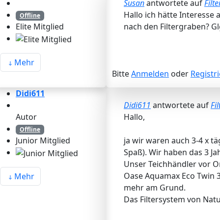
Susan
antwortete auf
Filt
Hallo ich hätte Interesse
Offline
nach den Filtergraben? 
Elite Mitglied
Mehr
Bitte
Anmelden
oder
Registr
Didi611
Didi611
antwortete auf
Fi
Autor
Hallo,
Offline
ja wir waren auch 3-4 x t
Junior Mitglied
Spaß). Wir haben das 3 Ja
Unser Teichhändler vor O
Oase Aquamax Eco Twin 3
Mehr
mehr am Grund.
Das Filtersystem von Natu