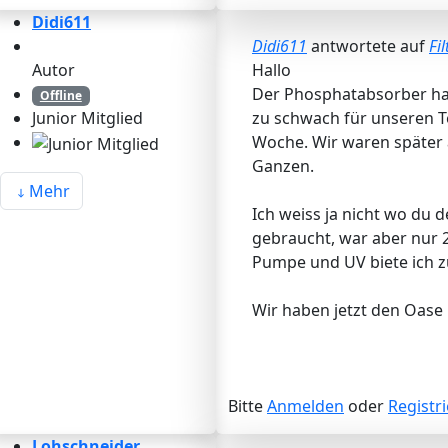
Didi611
Didi611
antwortete auf
Fi
Autor
Hallo
Der Phosphatabsorber hat
Offline
zu schwach für unseren T
Junior Mitglied
Woche. Wir waren später 
Ganzen.
Mehr
Ich weiss ja nicht wo du d
gebraucht, war aber nur 2
Pumpe und UV biete ich z
Wir haben jetzt den Oase
Bitte
Anmelden
oder
Registr
Lohschneider