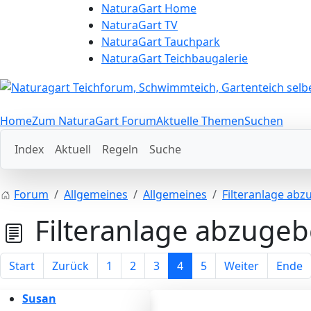
NaturaGart Home
NaturaGart TV
NaturaGart Tauchpark
NaturaGart Teichbaugalerie
Home
Zum NaturaGart Forum
Aktuelle Themen
Suchen
Index
Aktuell
Regeln
Suche
Forum
Allgemeines
Allgemeines
Filteranlage ab
Filteranlage abzuge
Start
Zurück
1
2
3
4
5
Weiter
Ende
Susan