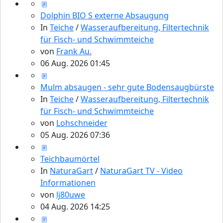
Dolphin BIO S externe Absaugung
In
Teiche
/
Wasseraufbereitung, Filtertechnik
für Fisch- und Schwimmteiche
von
Frank Au.
06 Aug. 2026 01:45
Mulm absaugen - sehr gute Bodensaugbürste
In
Teiche
/
Wasseraufbereitung, Filtertechnik
für Fisch- und Schwimmteiche
von
Lohschneider
05 Aug. 2026 07:36
Teichbaumörtel
In
NaturaGart
/
NaturaGart TV - Video
Informationen
von
lj80uwe
04 Aug. 2026 14:25