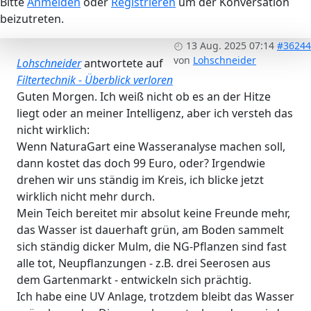
Bitte
Anmelden
oder
Registrieren
um der Konversation
beizutreten.
13 Aug. 2025 07:14
#36244
von
Lohschneider
Lohschneider
antwortete auf
Filtertechnik - Überblick verloren
Guten Morgen. Ich weiß nicht ob es an der Hitze
liegt oder an meiner Intelligenz, aber ich versteh das
nicht wirklich:
Wenn NaturaGart eine Wasseranalyse machen soll,
dann kostet das doch 99 Euro, oder? Irgendwie
drehen wir uns ständig im Kreis, ich blicke jetzt
wirklich nicht mehr durch.
Mein Teich bereitet mir absolut keine Freunde mehr,
das Wasser ist dauerhaft grün, am Boden sammelt
sich ständig dicker Mulm, die NG-Pflanzen sind fast
alle tot, Neupflanzungen - z.B. drei Seerosen aus
dem Gartenmarkt - entwickeln sich prächtig.
Ich habe eine UV Anlage, trotzdem bleibt das Wasser