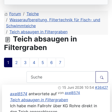
Forum
Teiche
Wasseraufbereitung, Filtertechnik für Fisch- und
Schwimmteiche
Teich absaugen in Filtergraben
Teich absaugen in
Filtergraben
1
2
3
4
5
6
7
15 Juni 2026 10:54
#36427
von
axel8574
axel8574
antwortete auf
Teich absaugen in Filtergraben
Ich habe mein Fallrohr über KG Rohre direkt in
den Teich angeschlossen.