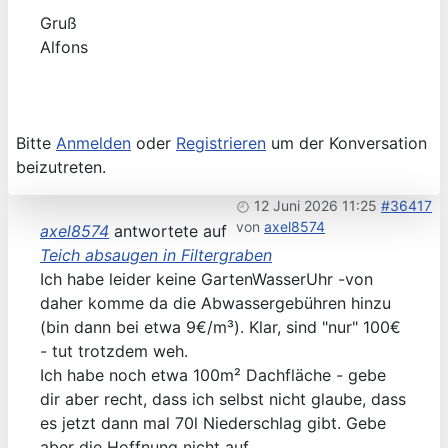
Gruß
Alfons
Bitte
Anmelden
oder
Registrieren
um der Konversation
beizutreten.
12 Juni 2026 11:25
#36417
von
axel8574
axel8574
antwortete auf
Teich absaugen in Filtergraben
Ich habe leider keine GartenWasserUhr -von
daher komme da die Abwassergebühren hinzu
(bin dann bei etwa 9€/m³). Klar, sind "nur" 100€
- tut trotzdem weh.
Ich habe noch etwa 100m² Dachfläche - gebe
dir aber recht, dass ich selbst nicht glaube, dass
es jetzt dann mal 70l Niederschlag gibt. Gebe
aber die Hoffnung nicht auf.