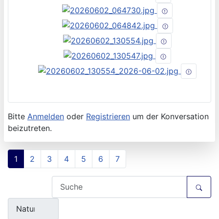
Bitte
Anmelden
oder
Registrieren
um der Konversation
beizutreten.
1
2
3
4
5
6
7