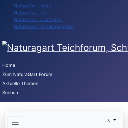
NaturaGart Home
NaturaGart TV
NaturaGart Tauchpark
NaturaGart Teichbaugalerie
Home
Zum NaturaGart Forum
Aktuelle Themen
Suchen