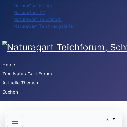
NaturaGart Home
NaturaGart TV
NaturaGart Tauchpark
NaturaGart Teichbaugalerie
Home
Zum NaturaGart Forum
Aktuelle Themen
Suchen