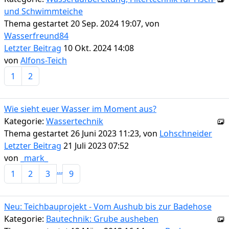
und Schwimmteiche
Thema gestartet 20 Sep. 2024 19:07, von
Wasserfreund84
Letzter Beitrag
10 Okt. 2024 14:08
von
Alfons-Teich
1
2
Wie sieht euer Wasser im Moment aus?
Kategorie:
Wassertechnik
Thema gestartet 26 Juni 2023 11:23, von
Lohschneider
Letzter Beitrag
21 Juli 2023 07:52
von
_mark_
...
1
2
3
9
Neu: Teichbauprojekt - Vom Aushub bis zur Badehose
Kategorie:
Bautechnik: Grube ausheben