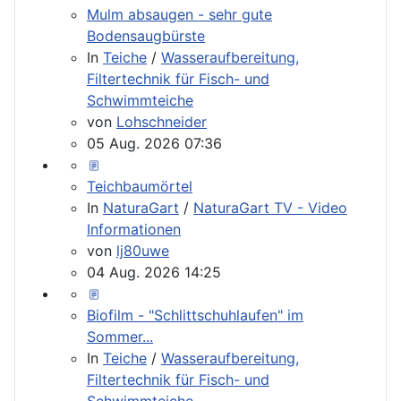
Mulm absaugen - sehr gute
Bodensaugbürste
In
Teiche
/
Wasseraufbereitung,
Filtertechnik für Fisch- und
Schwimmteiche
von
Lohschneider
05 Aug. 2026 07:36
Teichbaumörtel
In
NaturaGart
/
NaturaGart TV - Video
Informationen
von
lj80uwe
04 Aug. 2026 14:25
Biofilm - "Schlittschuhlaufen" im
Sommer...
In
Teiche
/
Wasseraufbereitung,
Filtertechnik für Fisch- und
Schwimmteiche