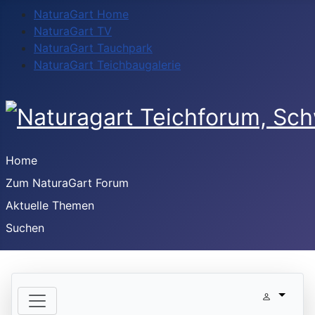
NaturaGart Home
NaturaGart TV
NaturaGart Tauchpark
NaturaGart Teichbaugalerie
Home
Zum NaturaGart Forum
Aktuelle Themen
Suchen