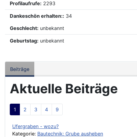
Profilaufrufe:
2293
Dankeschön erhalten::
34
Geschlecht:
unbekannt
Geburtstag:
unbekannt
Beiträge
Aktuelle Beiträge
1
2
3
4
9
Ufergraben - wozu?
Kategorie:
Bautechnik: Grube ausheben