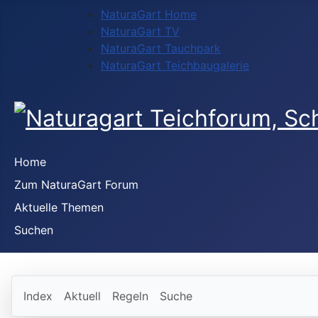
NaturaGart Home
NaturaGart TV
NaturaGart Tauchpark
NaturaGart Teichbaugalerie
Home
Zum NaturaGart Forum
Aktuelle Themen
Suchen
Index
Aktuell
Regeln
Suche