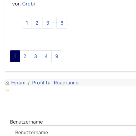
von
Grobi
...
1
2
3
6
1
2
3
4
9
Forum
Profil für Roadrunner
Benutzername