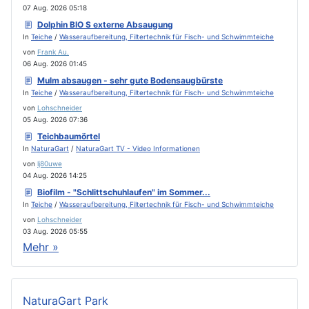
07 Aug. 2026 05:18
Dolphin BIO S externe Absaugung
In
Teiche
/
Wasseraufbereitung, Filtertechnik für Fisch- und Schwimmteiche
von
Frank Au.
06 Aug. 2026 01:45
Mulm absaugen - sehr gute Bodensaugbürste
In
Teiche
/
Wasseraufbereitung, Filtertechnik für Fisch- und Schwimmteiche
von
Lohschneider
05 Aug. 2026 07:36
Teichbaumörtel
In
NaturaGart
/
NaturaGart TV - Video Informationen
von
lj80uwe
04 Aug. 2026 14:25
Biofilm - "Schlittschuhlaufen" im Sommer...
In
Teiche
/
Wasseraufbereitung, Filtertechnik für Fisch- und Schwimmteiche
von
Lohschneider
03 Aug. 2026 05:55
Mehr »
NaturaGart Park